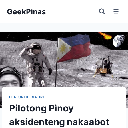
Skip
GeekPinas
to
content
FEATURED
|
SATIRE
Pilotong Pinoy
aksidenteng nakaabot